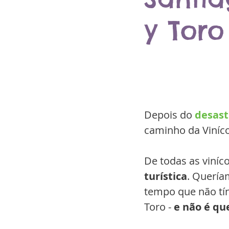
y Toro
Depois do 
desast
caminho da Viníco
De todas as viníc
turística
. Quería
tempo que não tí
Toro - 
e não é qu