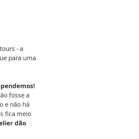
ours - a 
gue para uma 
rependemos!
ão fosse a 
o e não há 
s fica meio 
lier dão 