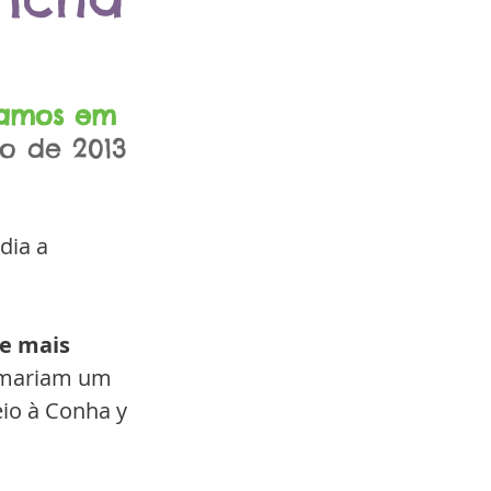
jamos em 
o de 2013
ia a 
e mais 
omariam um 
io à Conha y 