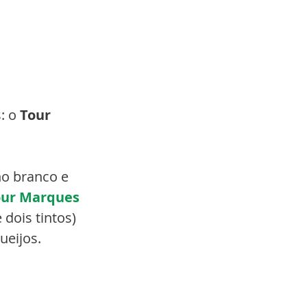
: o 
Tour 
ho branco e 
ur Marques 
 dois tintos) 
eijos.  