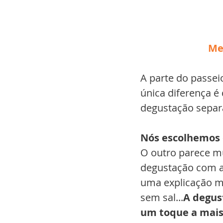
Me
A parte do passeio
única diferença é
degustação sepa
Nós escolhemos 
O outro parece mu
degustação com a 
uma explicação ma
sem sal...
A degus
um toque a mais,