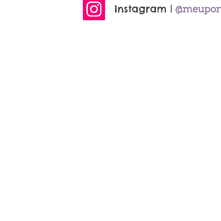
Instagram
|
@meupont