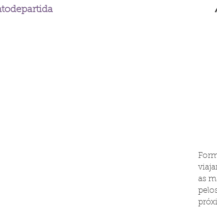
odepartida
Form
viaj
as m
pelo
próx