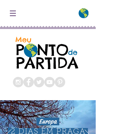
Meu Ponto de Partida
Blog Roteiros e Dicas de
Viagem
Europa
2 DIAS EM PRAGA