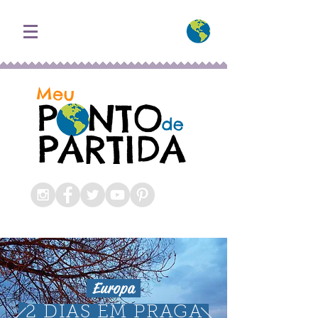
Meu Ponto de Partida
Blog Roteiros e Dicas de
Viagem
Europa
2 DIAS EM PRAGA