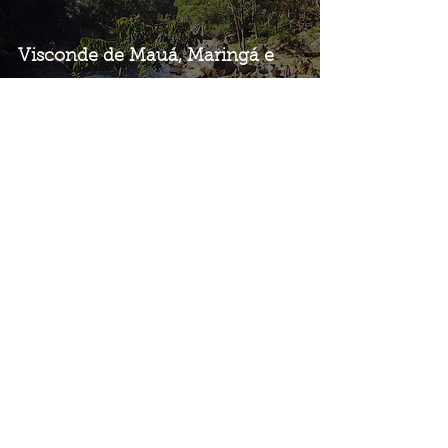
Visconde de Mauá, Maringá e
Maromba: um final de semana
na serra entre Rio e Minas
Instagram
|
@meupontodepartida
Autora |
Corinne Sciortino