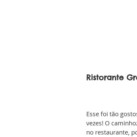
Ristorante G
Esse foi tão gost
vezes! O caminho
no restaurante, po