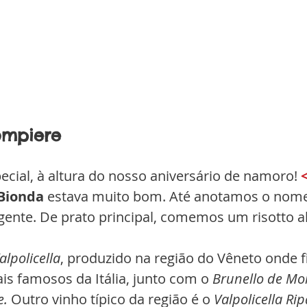
Pompiere
pecial, à altura do nosso aniversário de namoro! 
<
 Bionda
 estava muito bom. Até anotamos o nome
ente. De prato principal, comemos um risotto a
lpolicella
, produzido na região do Vêneto onde f
s famosos da Itália, junto com o 
Brunello de Mo
e.
 Outro vinho típico da região é o 
Valpolicella Ri