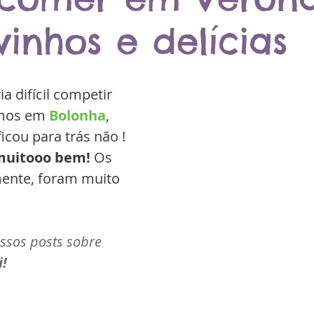
vinhos e delícias
a difícil competir 
mos em 
Bolonha
, 
ficou para trás não ! 
uitooo bem! 
Os 
mente, foram muito 
ossos posts sobre 
i!