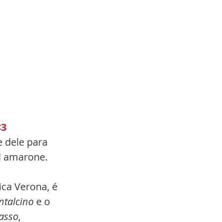
3 
 dele para 
l amarone. 
ica Verona, é 
ntalcino
 e o 
passo
, 