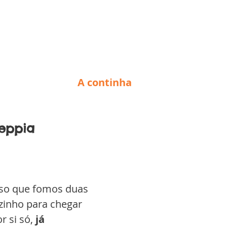
 A continha
reppia
oso que fomos duas 
zinho para chegar 
r si só, 
já 