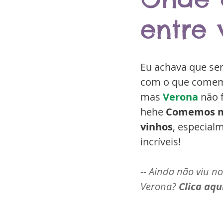
entre 
Eu achava que seri
com o que come
mas 
Verona
 não 
hehe 
Comemos m
vinhos
, especial
incríveis!
-- Ainda não viu n
Verona? 
Clica aqu