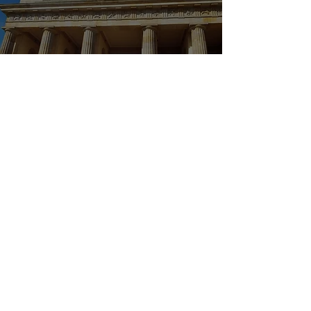
Quatro dias na histórica Berlim
(Parte 1)
Instagram
|
@meupontodepartida
Autora |
Corinne Sciortino