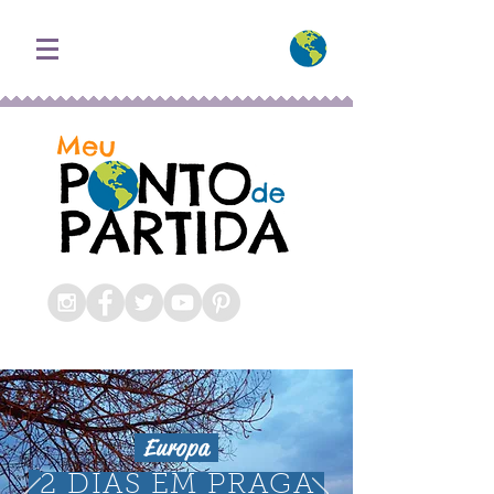
Meu Ponto de Partida
Blog Roteiros e Dicas de
Viagem
Europa
2 DIAS EM PRAGA