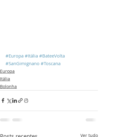
#Europa
#Itália
#BateeVolta
#SanGimignano
#Toscana
Europa
Itália
Bolonha
Posts recentes
Ver tudo