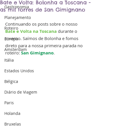
Bate e Volta: Bolonha a Toscana -
Gastronomia
as mil torres de San Gimignano
Planejamento
Continuando os posts sobre o nosso
Roteiro
Bate e Volta na Toscana
 durante o 
Inverno. Saímos de Bolonha e fomos 
Europa
direto para a nossa primeira parada no 
Amsterdam
roteiro: 
San Gimignano
.
Itália
Estados Unidos
Bélgica
Diário de Viagem
Paris
Holanda
Bruxelas