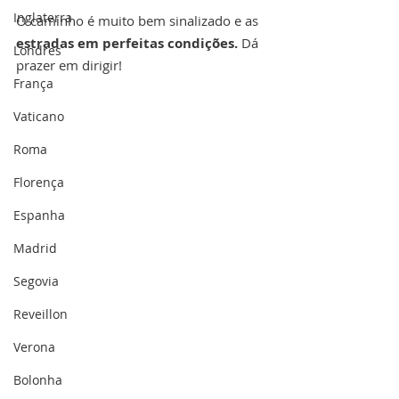
Inglaterra
O caminho é muito bem sinalizado e as 
estradas em perfeitas condições.
 Dá 
Londres
prazer em dirigir!
França
Vaticano
Roma
Florença
Espanha
Madrid
Segovia
Reveillon
Verona
Bolonha